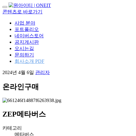
내
콘텐츠로 바로가기
비
게
사업 분야
이
포트폴리오
션
네이버스토어
토
공지게시판
글
오시는길
문의하기
회사소개 PDF
2024년 4월 6일
관리자
온라인구매
ZEP메타버스
카테고리
메타버스