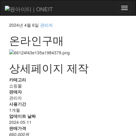
내
비
게
2024년 4월 6일
관리자
이
션
온라인구매
토
글
상세페이지 제작
카테고리
쇼핑몰
판매자
관리자
사용기간
1개월
업데이트 날짜
2024-05-11
판매가격
660,000원