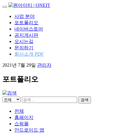
내
비
콘
사업 분야
게
텐
포트폴리오
이
츠
네이버스토어
션
로
공지게시판
토
바
오시는길
글
로
문의하기
가
회사소개 PDF
기
2021년 7월 29일
관리자
포트폴리오
검색
전체
홈페이지
쇼핑몰
안드로이드 앱